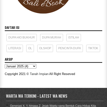
DAFTAR ISI
DUPA HIO BUKHUR
DUPA MURAH
ISTILAH
LITERASI
OL
OLSHOP
PENCINTA DUPA
TIKTOK
ARSIP
Copyright 2021 ©
Tanah Impian
All Right Reserved
WARTA WA TERKINI - LATEST WA NEWS
Generasi X, Y, hingga Z: Jejak Waktu yang Bentuk Cara Hidup Kita