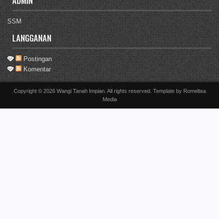
ADMIN
SSM
LANGGANAN
Postingan
Komentar
Copyright ©
2026
Wangi Tanah Impian
. All rights reserved. Template by
Romeltea
Media