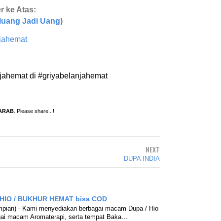
r ke Atas:
luang Jadi Uang
)
njahemat
jahemat di #griyabelanjahemat
ARAB
. Please share...!
NEXT
DUPA INDIA
 HIO / BUKHUR HEMAT bisa COD
Impian) - Kami menyediakan berbagai macam Dupa / Hio
agai macam Aromaterapi, serta tempat Baka…