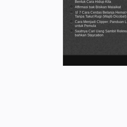
Bentuk Cara Hidup Kita
Affirmasi bak Bisikan Malaikat
🛒 7 Cara Cerdas Belanja Hemat 
Tanpa Takut Rugi (Wajib Dicoba!)
Cara Menjadi Clipper: Panduan 
untuk Pemula
Saatnya Cari Uang Sambil Rekrea
bahkan Staycation