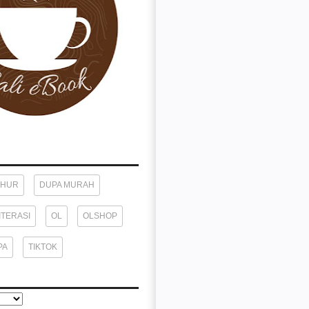
KHUR
DUPA MURAH
ITERASI
OL
OLSHOP
PA
TIKTOK