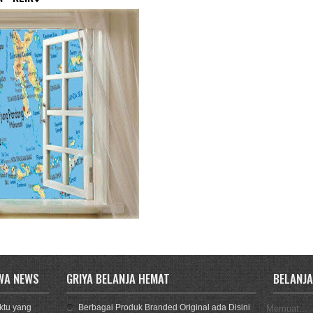
 WA NEWS
GRIYA BELANJA HEMAT
BELANJA
aktu yang
Berbagai Produk Branded Original ada Disini
Memuat...