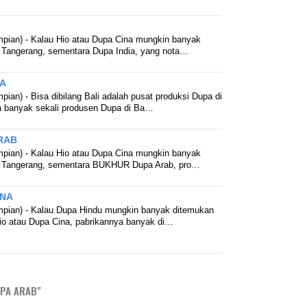
mpian) - Kalau Hio atau Dupa Cina mungkin banyak
 Tangerang, sementara Dupa India, yang nota…
A
pian) - Bisa dibilang Bali adalah pusat produksi Dupa di
a banyak sekali produsen Dupa di Ba…
RAB
mpian) - Kalau Hio atau Dupa Cina mungkin banyak
h Tangerang, sementara BUKHUR Dupa Arab, pro…
INA
mpian) - Kalau Dupa Hindu mungkin banyak ditemukan
Hio atau Dupa Cina, pabrikannya banyak di…
PA ARAB"