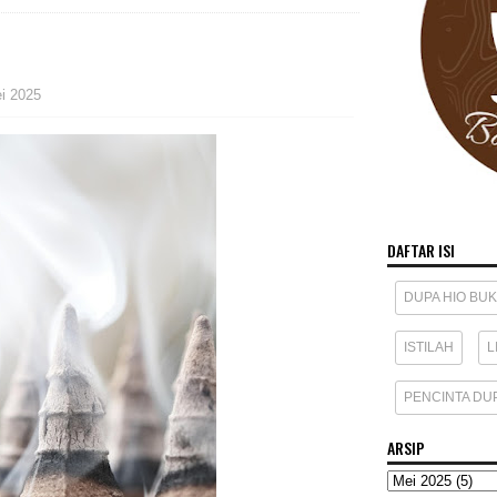
i 2025
DAFTAR ISI
DUPA HIO BU
ISTILAH
L
PENCINTA DU
ARSIP