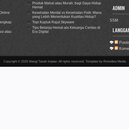
Produk Mahal atau Murah: bagi Gaya Hidup
ADMIN
Hemat
Online
Kesehatan Mental vs Kesehatan Fisik: Mana
yang Lebih Menentukan Kualitas Hidup?
SSM
Lengkap
Topi Kupluk Rajut Skyware
Tips Belanja Hemat ala Keluarga Cerdas di
LANGGA
si atau
Era Digital
Posti
Komen
Copyright ©
2026
Wangi Tanah Impian
. All rights reserved. Template by
Romeltea Media