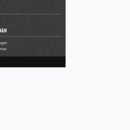
NAN
ngan
tar