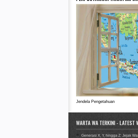
Jendela Pengetahuan
WARTA WA TERKINI - LATEST
Generasi X, Y, hingga Z: Jejak W