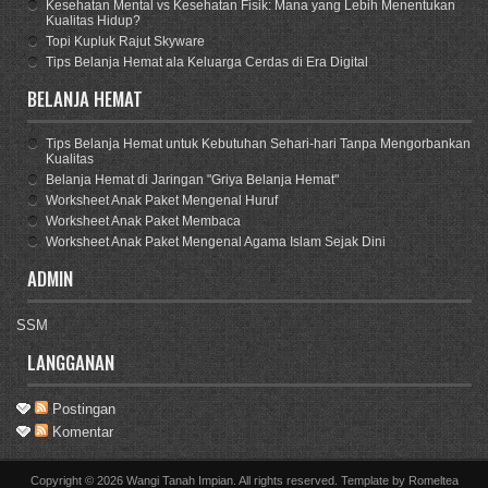
Kesehatan Mental vs Kesehatan Fisik: Mana yang Lebih Menentukan
Kualitas Hidup?
Topi Kupluk Rajut Skyware
Tips Belanja Hemat ala Keluarga Cerdas di Era Digital
BELANJA HEMAT
Tips Belanja Hemat untuk Kebutuhan Sehari-hari Tanpa Mengorbankan
Kualitas
Belanja Hemat di Jaringan "Griya Belanja Hemat"
Worksheet Anak Paket Mengenal Huruf
Worksheet Anak Paket Membaca
Worksheet Anak Paket Mengenal Agama Islam Sejak Dini
ADMIN
SSM
LANGGANAN
Postingan
Komentar
Copyright ©
2026
Wangi Tanah Impian
. All rights reserved. Template by
Romeltea